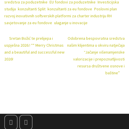
sredstva za poduzetnike
,
EU fondovi za poduzetnike
,
Investicijska
studija
,
konzultanti Split
,
konzultanti za eu fondove
,
Poslovni plan
,
razvoj inovativnih softverskih platformi za charter industriju RH
,
savjetovanje za eu fondove
,
ulaganje u inovacije
Sretan Božić te prelijepa i
Odobrena bespovratna sredstva
Post
uspješna 2026.! ** Merry Christmas
našim klijentima u okviru natječaja
and a beautiful and successful new
“Jačanje višenamjenske
navigation
2026!
valorizacije i prepoznatljivosti
resursa društvene osnove i
baštine”