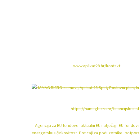
– digitalizaciju procesa pružanja usluga
-ulaganja u zelene tehnologije, kružno gospodarstvo, obno
S obzirom na širok spektar prihvatljvih djelatnosti, tvrt
instrumenta „EU sljedeće generacije“ uveden je Mehanizam
Projekte za čiju provedbu poduzetnici trebaju
više od 10
čemu je omogućen rok otplate i do 15 godina.
Za sve potrebne informacije i usluge pripreme Poslovn
kontaktima na stranici
www.aplikat28.hr/kontakt
(mail:info
Izvor: HAMAG BICRO (
https://hamagbicro.hr/financijski-ins
Agencija za EU fondove
,
aktualni EU natječaji
,
EU fondovi
energetsku učinkovitost
,
Poticaji za poduzetnike
,
potpor