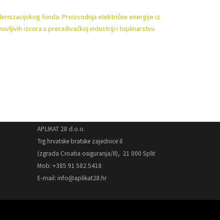
rnizacijskog fonda: Proizvodnja električne energije iz
ovljivih izvora u prerađivačkoj industriji i toplinarstvu
APLIKAT 28 d.o.o.
Trg hrvatske bratske zajednice 8
(zgrada Croatia osiguranja/II),
21 000 Split
Mob: +385 91 582 5418
E-mail: info@aplikat28.hr