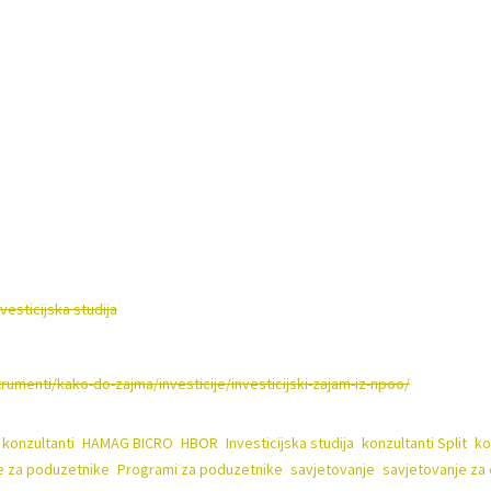
vljive izvore energije i energetsku učinkovitost
ke ovaj model financiranja mogu koristiti uz rokove otplate do 10 godina, 
 za oporavak i otpornost (Recovery and Resilience Facility – RRF).
0,000 eura
vrijednosti zajma moguće je financirati kroz
financijske instr
og plana ili Investicijske studije te pripreme projektne dokumentacije
@aplikat28.hr)
trumenti/kako-do-zajma/investicije/investicijski-zajam-iz-npoo/
)
 konzultanti
,
HAMAG BICRO
,
HBOR
,
Investicijska studija
,
konzultanti Split
,
ko
e za poduzetnike
,
Programi za poduzetnike
,
savjetovanje
,
savjetovanje za