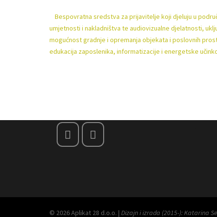
Bespovratna sredstva za prijavitelje koji djeluju u podru
Post
umjetnosti i nakladništva te audiovizualne djelatnosti, uklj
mogućnost gradnje i opremanja objekata i poslovnih prosto
navigation
edukacija zaposlenika, informatizacije i energetske učinko
.
© 2026 Aplikat 28 d.o.o. |
Dizajn i izrada (2015-): Katarina S