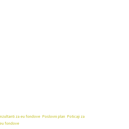
a sredstva financiranja HAMAG BICRO financira u okviru
umente HBOR-a
, također uz kamatnu stopu od 0.8%, pri
 za prijavu na ove programe, slobodno nam se javite
nzultanti za eu fondove
,
Poslovni plan
,
Poticaji za
 eu fondove