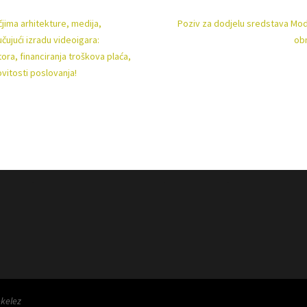
čjima arhitekture, medija,
Poziv za dodjelu sredstava Mode
učujući izradu videoigara:
obn
ra, financiranja troškova plaća,
vitosti poslovanja!
 .
. .
ekelez